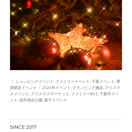
投
カ
ショッピングイベント
,
ファミリーイベント
,
千葉イベント
,
季
稿
テ
タ
節限定イベント
2024年イベント
,
グランピング施設
,
クリスマ
日:
ゴ
グ
スイベント
,
クリスマスマーケット
,
ファミリー向け
,
千葉市イベ
リ
ント
,
稲毛海浜公園
,
親子イベント
ー
SINCE 2017