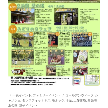
投
カ
タ
千葉イベント
,
ファミリーイベント
ゴールデンウィーク
,
シ
稿
テ
グ
ャボン玉
,
ダンスフィットネス
,
モルック
,
千葉
,
工作体験
,
幕張海
日:
ゴ
浜公園
,
親子イベント