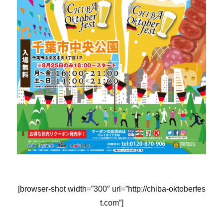
[browser-shot width=”300″ url=”http://chiba-oktoberfes
t.com”]