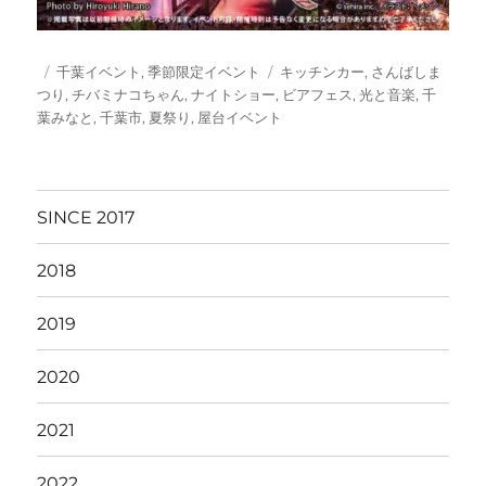
投
カ
タ
千葉イベント
,
季節限定イベント
キッチンカー
,
さんばしま
稿
テ
グ
つり
,
チバミナコちゃん
,
ナイトショー
,
ビアフェス
,
光と音楽
,
千
日:
ゴ
葉みなと
,
千葉市
,
夏祭り
,
屋台イベント
リ
ー
SINCE 2017
2018
2019
2020
2021
2022