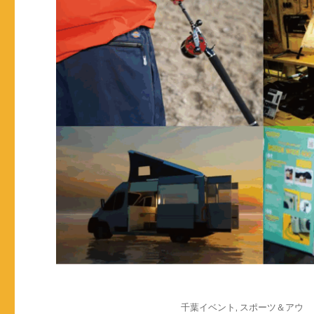
投
カ
千葉イベント
,
スポーツ＆アウ