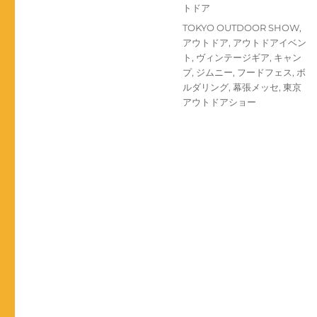
稿
テ
トドア
日:
ゴ
タ
TOKYO OUTDOOR SHOW
,
リ
グ
アウトドア
,
アウトドアイベン
ー
ト
,
ヴィンテージギア
,
キャン
プ
,
ジムニー
,
フードフェス
,
ボ
ルダリング
,
幕張メッセ
,
東京
アウトドアショー