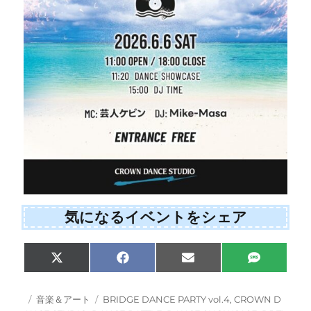
気になるイベントをシェア
Share
Share
Share
Share
X
F
E
S
on
on
on
on
(
a
m
M
T
c
a
S
w
e
i
投
カ
タ
音楽＆アート
BRIDGE DANCE PARTY vol.4
,
CROWN D
i
b
l