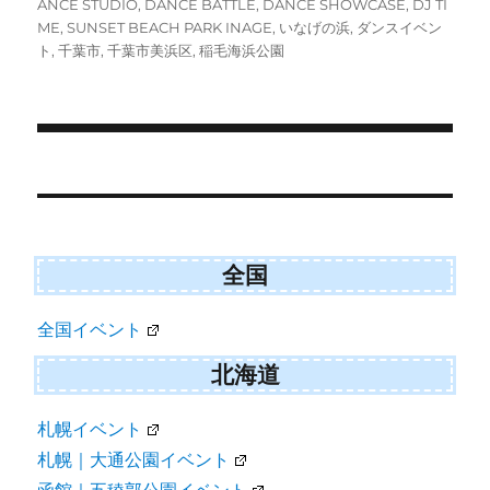
稿
テ
グ
ANCE STUDIO
,
DANCE BATTLE
,
DANCE SHOWCASE
,
DJ TI
t
o
日:
ゴ
ME
,
SUNSET BEACH PARK INAGE
,
いなげの浜
,
ダンスイベン
t
o
e
k
リ
ト
,
千葉市
,
千葉市美浜区
,
稲毛海浜公園
r
ー
)
投
稿
ナ
ビ
全国
ゲ
全国イベント
ー
シ
北海道
ョ
札幌イベント
ン
札幌｜大通公園イベント