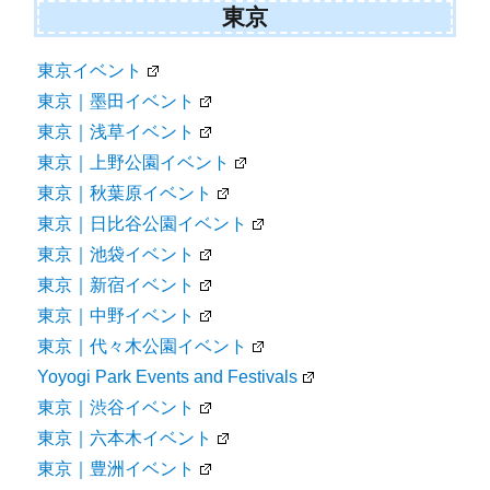
東京
東京イベント
東京｜墨田イベント
東京｜浅草イベント
東京｜上野公園イベント
東京｜秋葉原イベント
東京｜日比谷公園イベント
東京｜池袋イベント
東京｜新宿イベント
東京｜中野イベント
東京｜代々木公園イベント
Yoyogi Park Events and Festivals
東京｜渋谷イベント
東京｜六本木イベント
東京｜豊洲イベント