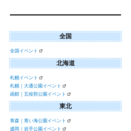
ー
)
投
稿
ナ
ビ
全国
ゲ
全国イベント
ー
シ
北海道
ョ
札幌イベント
ン
札幌｜大通公園イベント
函館｜五稜郭公園イベント
東北
青森｜青い海公園イベント
盛岡｜岩手公園イベント