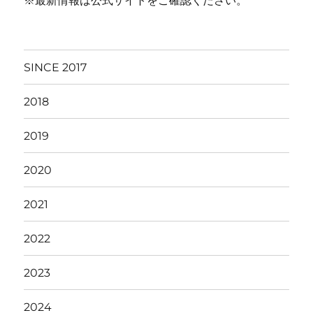
※最新情報は公式サイトをご確認ください。
SINCE 2017
2018
2019
2020
2021
2022
2023
2024