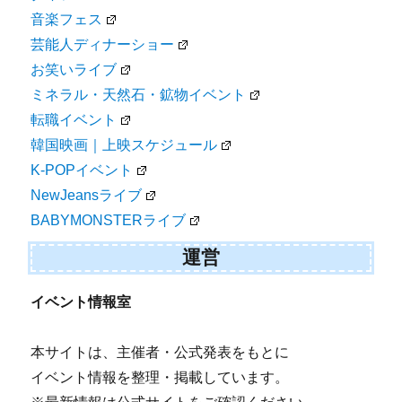
音楽フェス
芸能人ディナーショー
お笑いライブ
ミネラル・天然石・鉱物イベント
転職イベント
韓国映画｜上映スケジュール
K-POPイベント
NewJeansライブ
BABYMONSTERライブ
運営
イベント情報室
本サイトは、主催者・公式発表をもとに
イベント情報を整理・掲載しています。