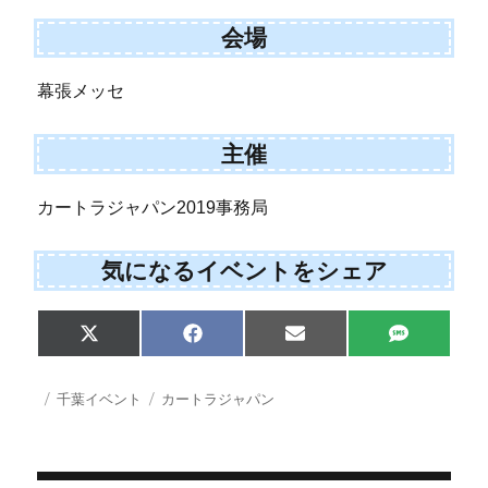
会場
幕張メッセ
主催
カートラジャパン2019事務局
気になるイベントをシェア
Share
Share
Share
Share
X
F
E
S
on
on
on
on
(
a
m
M
T
c
a
S
w
e
i
投
カ
タ
千葉イベント
カートラジャパン
i
b
l
稿
テ
グ
t
o
日:
ゴ
t
o
e
k
リ
r