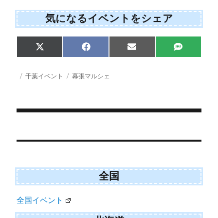
気になるイベントをシェア
Share
Share
Share
Share
X
F
E
S
on
on
on
on
(
a
m
M
T
c
a
S
w
e
i
投
カ
タ
千葉イベント
幕張マルシェ
i
b
l
稿
テ
グ
t
o
日:
ゴ
t
o
e
k
リ
r
ー
)
投
稿
ナ
ビ
全国
ゲ
全国イベント
ー