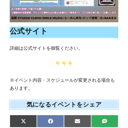
公式サイト
詳細は公式サイトを御覧ください。
※イベント内容・スケジュールが変更される場合も
あります。
気になるイベントをシェア
Share
Share
Share
Share
X
F
E
S
on
on
on
on
(
a
m
M