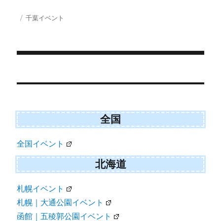
T
c
a
S
w
e
i
投
カ
千葉イベント
i
b
l
稿
テ
t
o
日:
ゴ
t
o
e
k
リ
r
ー
)
投
稿
ナ
ビ
全国
ゲ
全国イベント
ー
シ
北海道
ョ
札幌イベント
ン
札幌｜大通公園イベント
函館｜五稜郭公園イベント