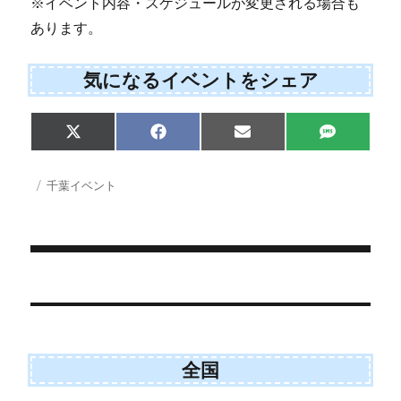
※イベント内容・スケジュールが変更される場合も
あります。
気になるイベントをシェア
Share
Share
Share
Share
X
F
E
S
on
on
on
on
(
a
m
M
T
c
a
S
w
e
i
投
カ
千葉イベント
i
b
l
稿
テ
t
o
日:
ゴ
t
o
e
k
リ
r
ー
)
投
稿
ナ
ビ
全国
ゲ