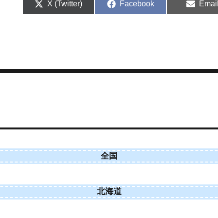
Share
Share
Shar
X (Twitter)
Facebook
Emai
on
on
on
全国
北海道