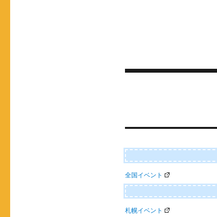
投
稿
ナ
ビ
ゲ
ー
全国イベント
シ
ョ
ン
札幌イベント