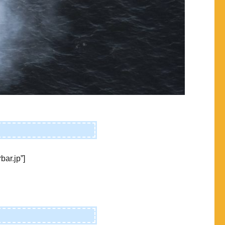
bar.jp”]