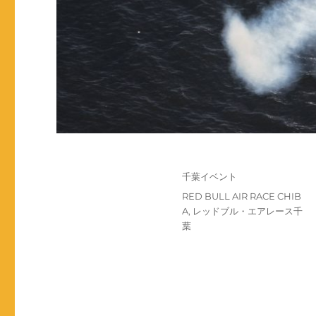
投
カ
千葉イベント
稿
テ
タ
RED BULL AIR RACE CHIB
日:
ゴ
グ
A
,
レッドブル・エアレース千
リ
葉
ー