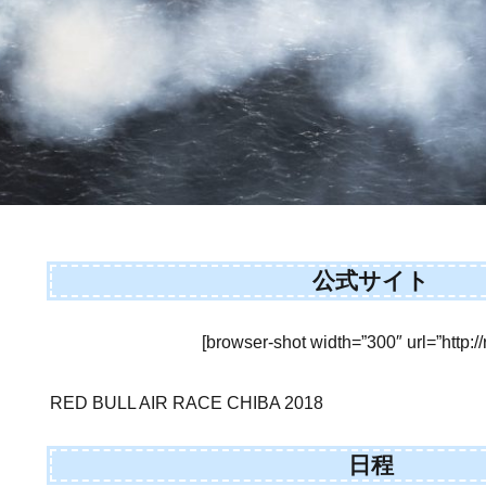
公式サイト
[browser-shot width=”300″ url=”http://r
RED BULL AIR RACE CHIBA 2018
日程