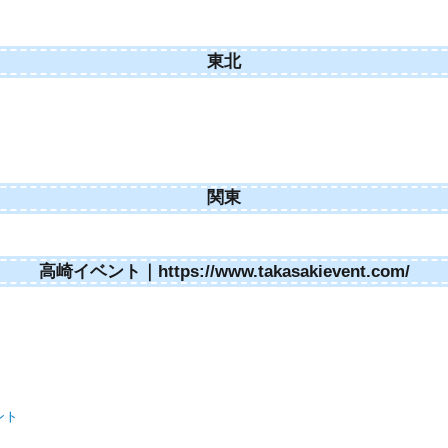
東北
関東
高崎イベント｜https://www.takasakievent.com/
ント