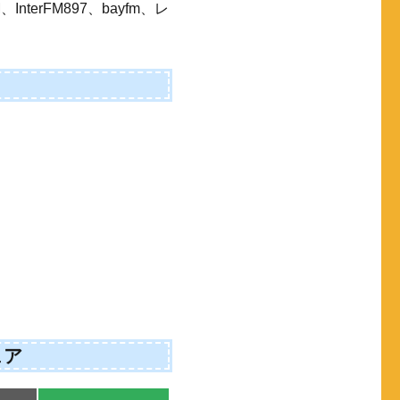
terFM897、bayfm、レ
ェア