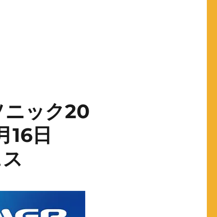
ーソニック20
月16日
ェス