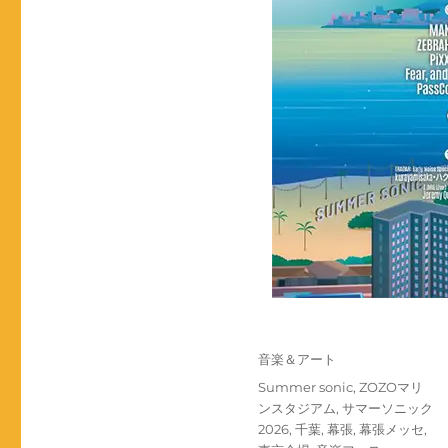
投
カ
音楽＆アート
稿
テ
タ
Summer sonic
,
ZOZOマリ
日:
ゴ
グ
ンスタジアム
,
サマーソニック
リ
2026
,
千葉
,
幕張
,
幕張メッセ
,
ー