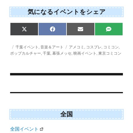
気になるイベントをシェア
Share
Share
Share
Share
X
F
E
S
on
on
on
on
(
a
m
M
T
c
a
S
w
e
i
投
カ
タ
千葉イベント
,
音楽＆アート
アメコミ
,
コスプレ
,
コミコン
,
i
b
l
稿
テ
グ
ポップカルチャー
,
千葉
,
幕張メッセ
,
映画イベント
,
東京コミコン
t
o
日:
ゴ
t
o
e
k
リ
r
ー
)
投
稿
ナ
ビ
全国
ゲ
全国イベント
ー