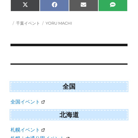
Share
Share
Share
Share
X
F
E
S
on
on
on
on
(
a
m
M
T
c
a
S
w
e
i
投
カ
タ
千葉イベント
YORU MACHI
i
b
l
稿
テ
グ
t
o
日:
ゴ
t
o
e
k
リ
r
ー
)
投
稿
ナ
ビ
全国
ゲ
全国イベント
ー
シ
北海道
ョ
札幌イベント
ン